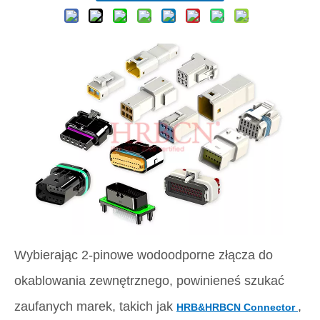
Wodoodporne złącze przewodu do płytki o rozstawie 11,0 mm, 2-stykowe
Wybierając 2-pinowe wodoodporne złącza do
okablowania zewnętrznego, powinieneś szukać
zaufanych marek, takich jak
,
HRB&HRBCN Connector