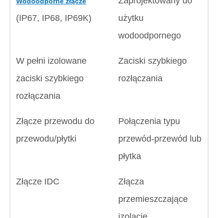
Zaprojektowany do
Wodoodporne złącze
(IP67, IP68, IP69K)
użytku
wodoodpornego
W pełni izolowane
Zaciski szybkiego
zaciski szybkiego
rozłączania
rozłączania
Złącze przewodu do
Połączenia typu
przewodu/płytki
przewód-przewód lub
płytka
Złącze IDC
Złącza
przemieszczające
izolację