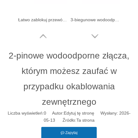
Łatwo zablokuj przewód do 2-biegunowego wodoodpornego złącza
3-biegunowe wodoodporne złącza elektryczne o rozstawie 2,0 mm do przewodów
2-pinowe wodoodporne złącza,
którym możesz zaufać w
przypadku okablowania
zewnętrznego
Wodoodporne złącze przewodu do płytki o rozstawie 3,5 mm
Wodoodporne złącze przewodu do przewodu o rozstawie 11,0 mm, 2-stykowe
Liczba wyświetleń:
0
Autor:Edytuj tę stronę Wysłany: 2026-
05-13 Źródło:
Ta strona
Zapytaj